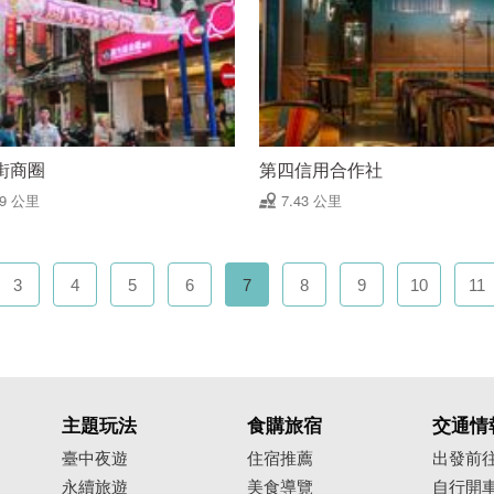
街商圈
第四信用合作社
39 公里
7.43 公里
3
4
5
6
7
8
9
10
11
主題玩法
食購旅宿
交通情
臺中夜遊
住宿推薦
出發前
永續旅遊
美食導覽
自行開