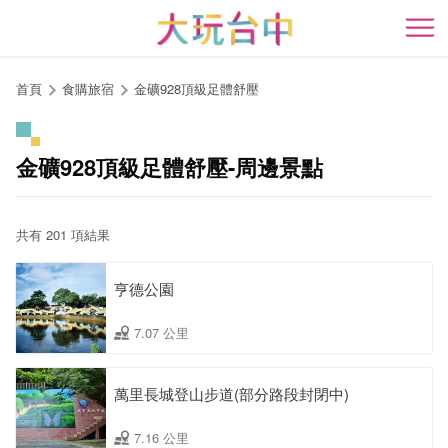
跳
到
開
主
要
首頁
食購旅宿
金礦928頂級足體舒壓
內
容
區
金礦928頂級足體舒壓-周邊景點
塊
共有 201 項結果
亨德公園
7.07 公里
萬里長城登山步道(部分路段封閉中)
7.16 公里