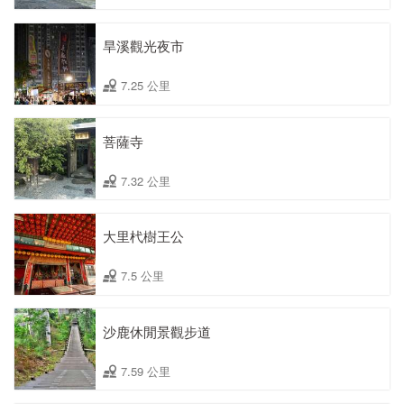
旱溪觀光夜市
7.25 公里
菩薩寺
7.32 公里
大里杙樹王公
7.5 公里
沙鹿休閒景觀步道
7.59 公里