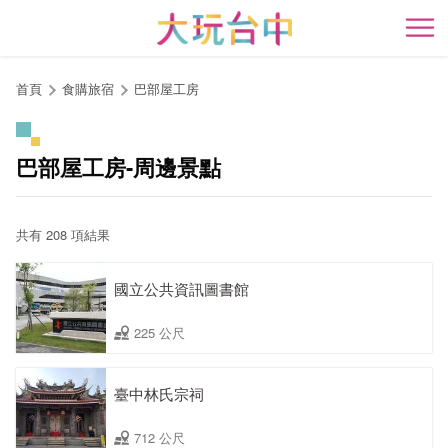
跳
到
開
主
要
首頁
食購旅宿
巴部屋工房
內
容
區
巴部屋工房-周邊景點
塊
共有 208 項結果
國立公共資訊圖書館
225 公尺
臺中林氏宗祠
712 公尺