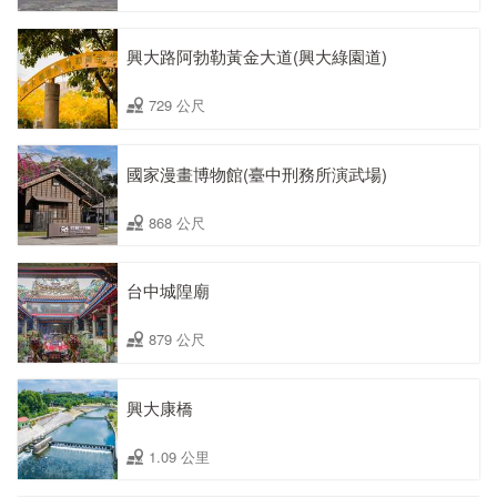
興大路阿勃勒黃金大道(興大綠園道)
729 公尺
國家漫畫博物館(臺中刑務所演武場)
868 公尺
台中城隍廟
879 公尺
興大康橋
1.09 公里