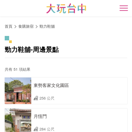
跳
到
開
主
要
首頁
食購旅宿
勁力鞋舖
內
容
區
勁力鞋舖-周邊景點
塊
共有 51 項結果
東勢客家文化園區
256 公尺
月恆門
284 公尺