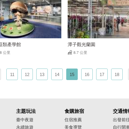
菇類產學館
潭子觀光蘭園
58 公里
8.7 公里
11
12
13
14
15
16
17
18
主題玩法
食購旅宿
交通情
臺中夜遊
住宿推薦
出發前
永續旅遊
美食導覽
自行開