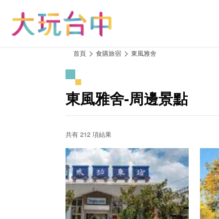
跳
到
主
要
內
:::
首頁
食購旅宿
東風雅舍
容
區
塊
東風雅舍-周邊景點
共有 212 項結果