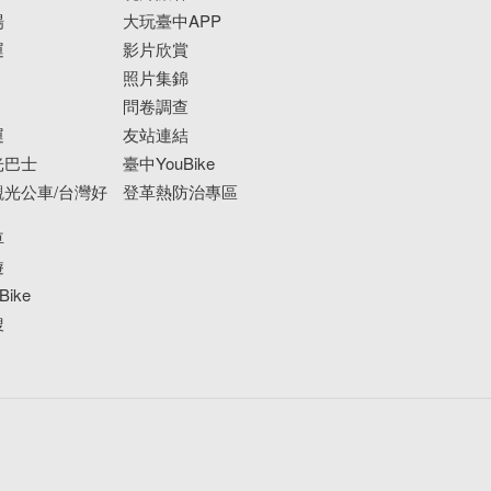
場
大玩臺中APP
運
影片欣賞
照片集錦
問卷調查
運
友站連結
光巴士
臺中YouBike
光公車/台灣好
登革熱防治專區
車
遊
ike
搜