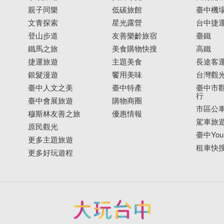
親子同樂
低碳旅館
臺中機
文青探索
星光露營
台中捷
登山步道
友善樂齡旅宿
臺鐵
鐵馬之旅
美食購物快搜
高鐵
捷運旅遊
主題美食
長途客
銀髮漫遊
饗用美味
台灣觀
臺中人文之美
臺中特產
臺中市觀
行
臺中會展旅遊
購物商圈
市區公
穆斯林友善之旅
優惠情報
駕車旅
原民觀光
臺中YouB
更多主題旅遊
租車快
更多好玩遊程