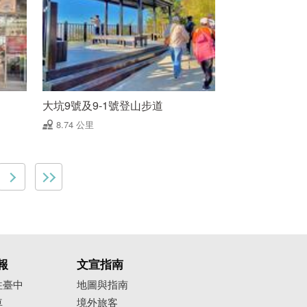
大坑9號及9-1號登山步道
8.74 公里
報
文宣指南
往臺中
地圖與指南
車
境外旅客