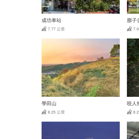
成功車站
廍子
7.77 公里
7.
學田山
咬人
8.25 公里
8.