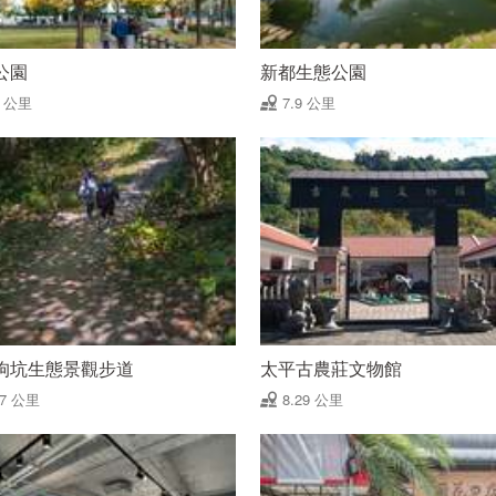
公園
新都生態公園
9 公里
7.9 公里
狗坑生態景觀步道
太平古農莊文物館
27 公里
8.29 公里