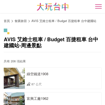
跳
到
開
主
要
首頁
食購旅宿
AVIS 艾維士租車 / Budget 百捷租車 台中建國站
內
容
區
AVIS 艾維士租車 / Budget 百捷租車 台中
塊
建國站-周邊景點
共有 206 項結果
綠空鐵道1908
87 公尺
富興工廠1962