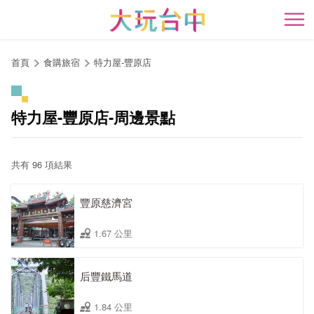
跳
到
開
主
要
首頁
食購旅宿
特力屋-豐原店
內
容
區
特力屋-豐原店-周邊景點
塊
共有 96 項結果
豐原慈濟宮
1.67 公里
后豐鐵馬道
1.84 公里