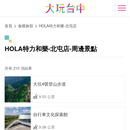
跳
到
開
主
要
首頁
食購旅宿
HOLA特力和樂-北屯店
內
容
區
HOLA特力和樂-北屯店-周邊景點
塊
共有 215 項結果
大坑4號登山步道
9.53 公里
自行車文化探索館
9.58 公里