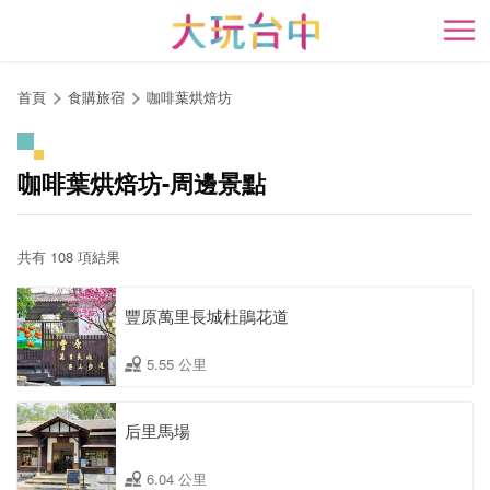
跳
到
開
主
要
首頁
食購旅宿
咖啡葉烘焙坊
內
容
區
咖啡葉烘焙坊-周邊景點
塊
共有 108 項結果
豐原萬里長城杜鵑花道
5.55 公里
后里馬場
6.04 公里