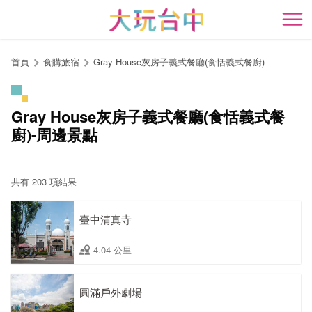
跳
到
開
主
要
首頁
食購旅宿
Gray House灰房子義式餐廳(食恬義式餐廚)
內
容
區
Gray House灰房子義式餐廳(食恬義式餐
塊
廚)-周邊景點
共有 203 項結果
臺中清真寺
4.04 公里
圓滿戶外劇場