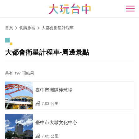
跳
到
開
主
要
首頁
食購旅宿
大都會衛星計程車
內
容
區
大都會衛星計程車-周邊景點
塊
共有 197 項結果
臺中市洲際棒球場
7.03 公里
臺中市大墩文化中心
7.05 公里