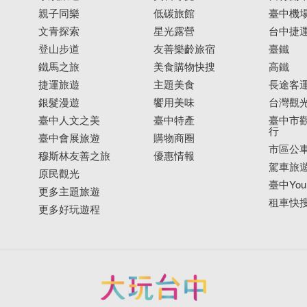
親子同樂
低碳旅館
臺中機
文青探索
星光露營
台中捷
登山步道
友善樂齡旅宿
臺鐵
鐵馬之旅
美食購物快搜
高鐵
捷運旅遊
主題美食
長途客
銀髮漫遊
饗用美味
台灣觀
臺中人文之美
臺中特產
臺中市觀
行
臺中會展旅遊
購物商圈
市區公
穆斯林友善之旅
優惠情報
駕車旅
原民觀光
臺中YouB
更多主題旅遊
租車快
更多好玩遊程