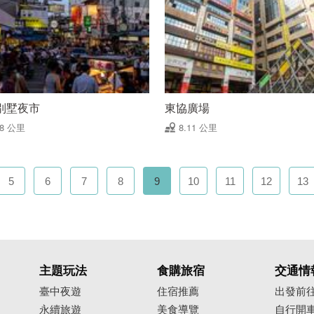
別墅夜市
東協廣場
08 公里
8.11 公里
5
6
7
8
9
10
11
12
13
主題玩法
食購旅宿
交通情
臺中夜遊
住宿推薦
出發前
永續旅遊
美食導覽
自行開