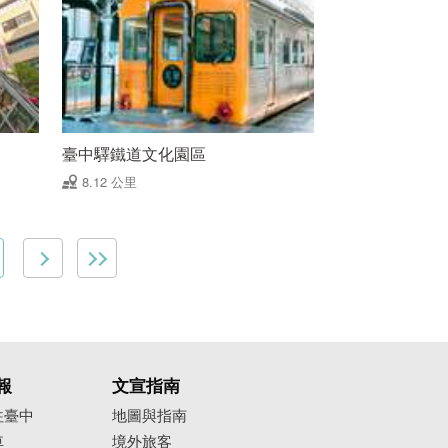
臺中驛鐵道文化園區
8.12 公里
報
文宣指南
往臺中
地圖與指南
車
境外旅客