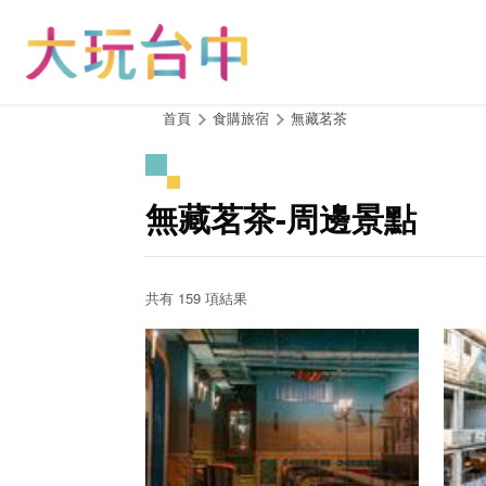
跳
到
主
要
內
:::
首頁
食購旅宿
無藏茗茶
容
區
塊
無藏茗茶-周邊景點
共有 159 項結果