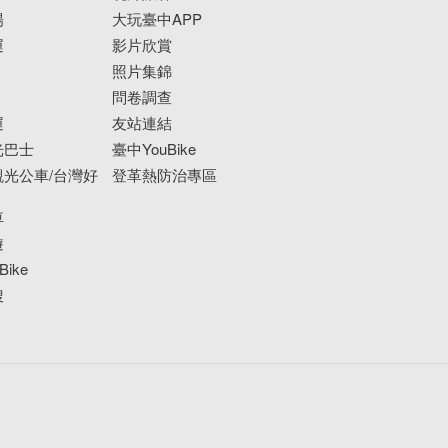
場
大玩臺中APP
運
影片欣賞
照片集錦
問卷調查
運
友站連結
光巴士
臺中YouBike
光公車/台灣好
登革熱防治專區
車
遊
ike
搜