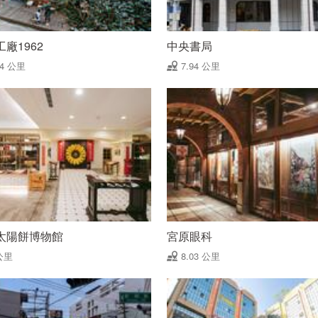
廠1962
中央書局
94 公里
7.94 公里
太陽餅博物館
宮原眼科
公里
8.03 公里