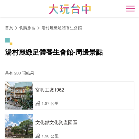
跳
到
開
主
要
首頁
食購旅宿
湯村麗緻足體養生會館
內
容
區
湯村麗緻足體養生會館-周邊景點
塊
共有 208 項結果
富興工廠1962
1.87 公里
文化部文化資產園區
1.98 公里