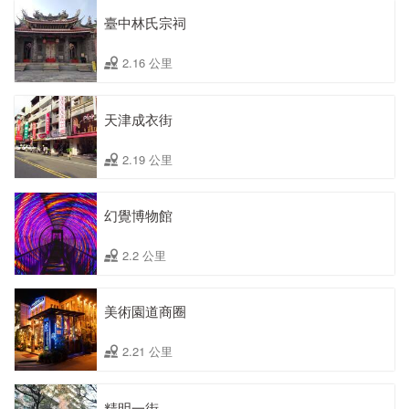
臺中林氏宗祠
2.16 公里
天津成衣街
2.19 公里
幻覺博物館
2.2 公里
美術園道商圈
2.21 公里
精明一街