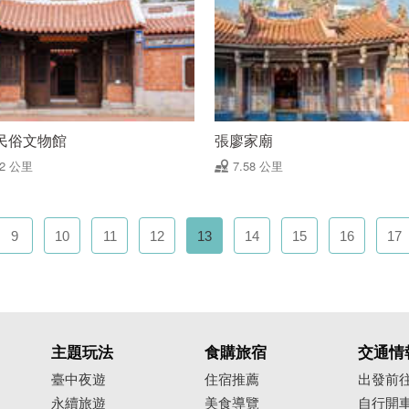
民俗文物館
張廖家廟
52 公里
7.58 公里
9
10
11
12
13
14
15
16
17
主題玩法
食購旅宿
交通情
臺中夜遊
住宿推薦
出發前
永續旅遊
美食導覽
自行開