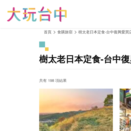
跳
到
主
要
內
:::
首頁
食購旅宿
樹太老日本定食-台中復興愛買
容
區
塊
樹太老日本定食-台中復
共有 198 項結果