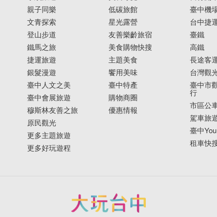
親子同樂
低碳旅館
臺中機
文青探索
星光露營
台中捷
登山步道
友善樂齡旅宿
臺鐵
鐵馬之旅
美食購物快搜
高鐵
捷運旅遊
主題美食
長途客
銀髮漫遊
饗用美味
台灣觀
臺中人文之美
臺中特產
臺中市觀
行
臺中會展旅遊
購物商圈
市區公
穆斯林友善之旅
優惠情報
駕車旅
原民觀光
臺中YouB
更多主題旅遊
租車快
更多好玩遊程