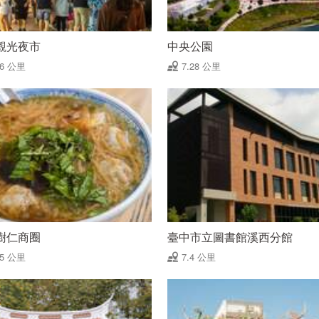
觀光夜市
中央公園
26 公里
7.28 公里
樹仁商圈
臺中市立圖書館溪西分館
35 公里
7.4 公里