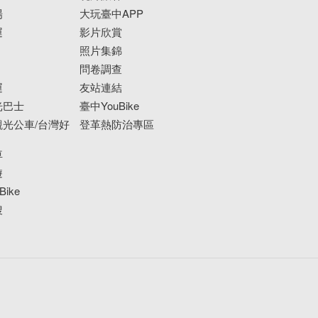
場
大玩臺中APP
運
影片欣賞
照片集錦
問卷調查
運
友站連結
光巴士
臺中YouBike
光公車/台灣好
登革熱防治專區
車
遊
ike
搜