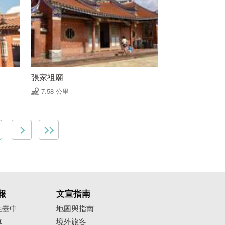
張家祖廟
7.58 公里
報
文宣指南
往臺中
地圖與指南
車
境外旅客