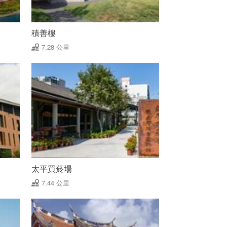
積善樓
7.28 公里
太平買菸場
7.44 公里