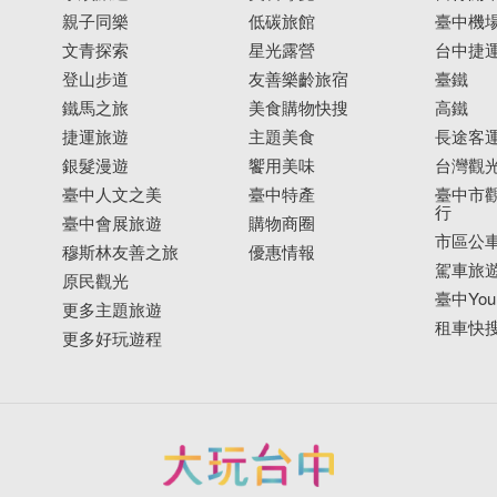
親子同樂
低碳旅館
臺中機
文青探索
星光露營
台中捷
登山步道
友善樂齡旅宿
臺鐵
鐵馬之旅
美食購物快搜
高鐵
捷運旅遊
主題美食
長途客
銀髮漫遊
饗用美味
台灣觀
臺中人文之美
臺中特產
臺中市觀
行
臺中會展旅遊
購物商圈
市區公
穆斯林友善之旅
優惠情報
駕車旅
原民觀光
臺中YouB
更多主題旅遊
租車快
更多好玩遊程