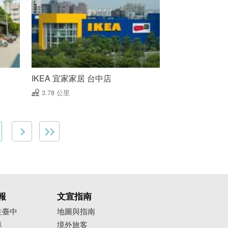
IKEA 宜家家居 台中店
3.78 公里
報
文宣指南
往臺中
地圖與指南
車
境外旅客