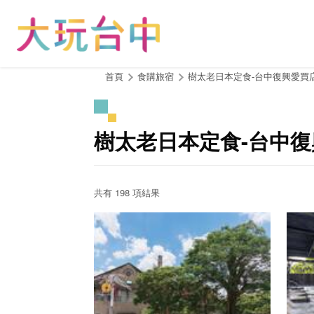
跳
到
主
要
內
:::
首頁
食購旅宿
樹太老日本定食-台中復興愛買
容
區
塊
樹太老日本定食-台中復
共有 198 項結果