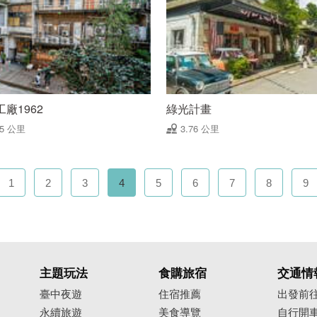
廠1962
綠光計畫
75 公里
3.76 公里
1
2
3
4
5
6
7
8
9
主題玩法
食購旅宿
交通情
臺中夜遊
住宿推薦
出發前
永續旅遊
美食導覽
自行開