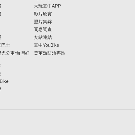
場
大玩臺中APP
運
影片欣賞
照片集錦
問卷調查
運
友站連結
光巴士
臺中YouBike
光公車/台灣好
登革熱防治專區
車
遊
ike
搜