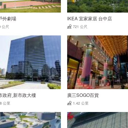
戶外劇場
IKEA 宜家家居 台中店
9 公尺
721 公尺
市政府ˍ新市政大樓
廣三SOGO百貨
18 公里
1.42 公里