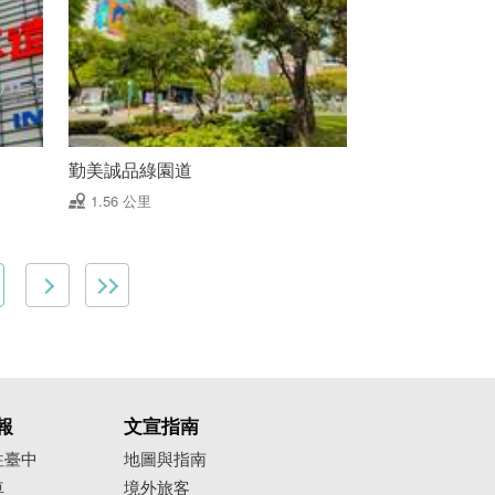
勤美誠品綠園道
1.56 公里
報
文宣指南
往臺中
地圖與指南
車
境外旅客