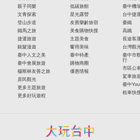
親子同樂
低碳旅館
臺中機
文青探索
星光露營
台中捷
登山步道
友善樂齡旅宿
臺鐵
鐵馬之旅
美食購物快搜
高鐵
捷運旅遊
主題美食
長途客
銀髮漫遊
饗用美味
台灣觀
臺中人文之美
臺中特產
臺中市觀
行
臺中會展旅遊
購物商圈
市區公
穆斯林友善之旅
優惠情報
駕車旅
原民觀光
臺中YouB
更多主題旅遊
租車快
更多好玩遊程