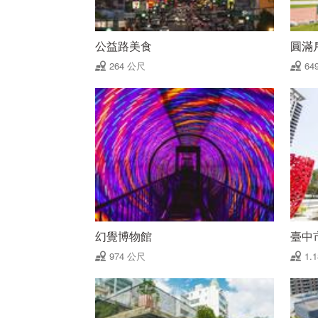
公益路美食
圓滿
264 公尺
64
幻覺博物館
臺中
974 公尺
1.