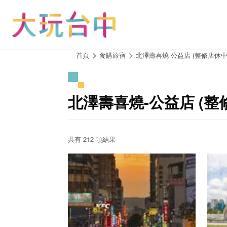
跳
到
主
要
內
:::
首頁
食購旅宿
北澤壽喜燒-公益店 (整修店休中
容
區
塊
北澤壽喜燒-公益店 (整
共有 212 項結果