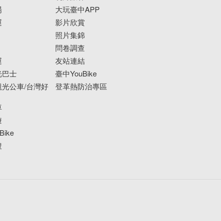
場
大玩臺中APP
運
影片欣賞
照片集錦
問卷調查
運
友站連結
光巴士
臺中YouBike
光公車/台灣好
登革熱防治專區
車
遊
ike
搜