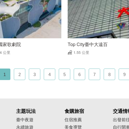
國家歌劇院
Top City臺中大遠百
54 公里
1.55 公里
1
2
3
4
5
6
7
8
9
主題玩法
食購旅宿
交通情
臺中夜遊
住宿推薦
出發前
永續旅遊
美食導覽
自行開