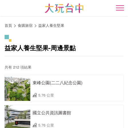
跳
到
開
主
要
首頁
食購旅宿
益家人養生堅果
內
容
區
益家人養生堅果-周邊景點
塊
共有 212 項結果
東峰公園(二二八紀念公園)
5.76 公里
國立公共資訊圖書館
5.76 公里