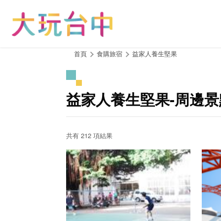
跳
到
主
要
內
:::
首頁
食購旅宿
益家人養生堅果
容
區
塊
益家人養生堅果-周邊景
共有 212 項結果