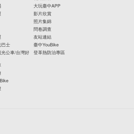
場
大玩臺中APP
運
影片欣賞
照片集錦
問卷調查
運
友站連結
光巴士
臺中YouBike
光公車/台灣好
登革熱防治專區
車
遊
ike
搜