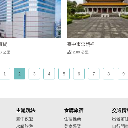
百貨
臺中市忠烈祠
86 公里
2.89 公里
1
2
3
4
5
6
7
8
9
主題玩法
食購旅宿
交通情
臺中夜遊
住宿推薦
出發前
永續旅遊
美食導覽
自行開