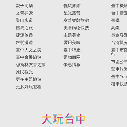
親子同樂
低碳旅館
臺中機
文青探索
星光露營
台中捷
登山步道
友善樂齡旅宿
臺鐵
鐵馬之旅
美食購物快搜
高鐵
捷運旅遊
主題美食
長途客
銀髮漫遊
饗用美味
台灣觀
臺中人文之美
臺中特產
臺中市觀
行
臺中會展旅遊
購物商圈
市區公
穆斯林友善之旅
優惠情報
駕車旅
原民觀光
臺中YouB
更多主題旅遊
租車快
更多好玩遊程