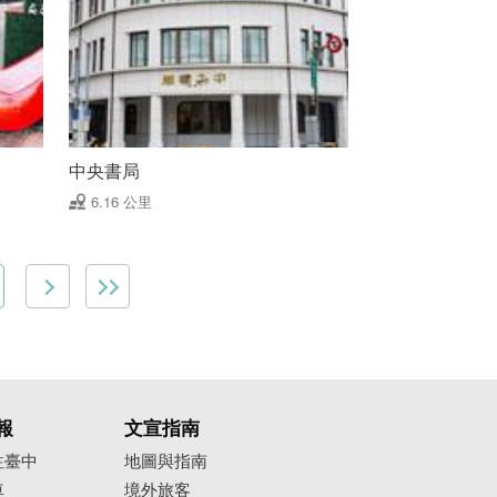
中央書局
6.16 公里
報
文宣指南
往臺中
地圖與指南
車
境外旅客