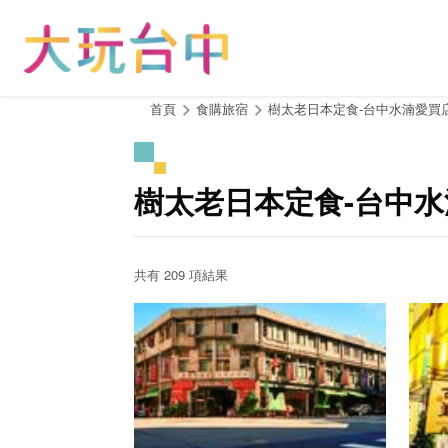
跳
到
主
要
內
:::
首頁
食購旅宿
樹太老日本定食-台中水湳愛買
容
區
塊
樹太老日本定食-台中水
共有 209 項結果