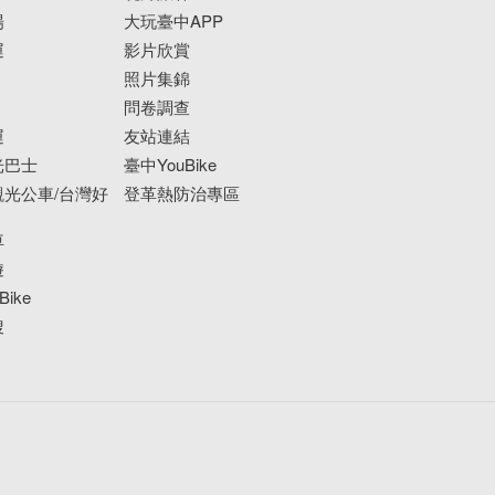
場
大玩臺中APP
運
影片欣賞
照片集錦
問卷調查
運
友站連結
光巴士
臺中YouBike
光公車/台灣好
登革熱防治專區
車
遊
ike
搜