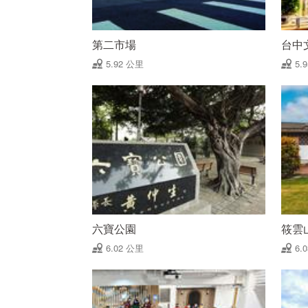
第二市場
台中
5.92 公里
5.
六寶公園
筱雲
6.02 公里
6.