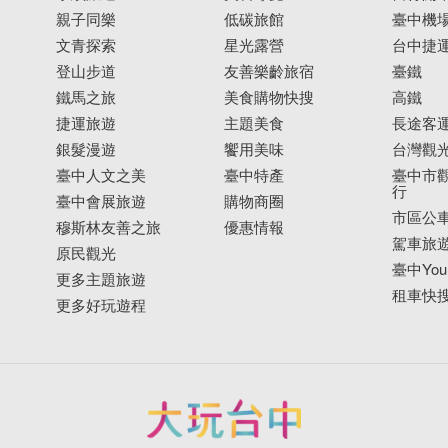
親子同樂
低碳旅館
臺中機
文青探索
星光露營
台中捷
登山步道
友善樂齡旅宿
臺鐵
鐵馬之旅
美食購物快搜
高鐵
捷運旅遊
主題美食
長途客
銀髮漫遊
饗用美味
台灣觀
臺中人文之美
臺中特產
臺中市觀
行
臺中會展旅遊
購物商圈
市區公
穆斯林友善之旅
優惠情報
駕車旅
原民觀光
臺中YouB
更多主題旅遊
租車快
更多好玩遊程