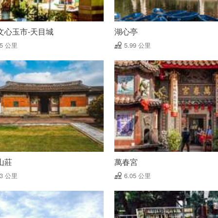
文心玉市-天目城
湖心亭
95 公里
5.99 公里
山莊
萬春宮
03 公里
6.05 公里