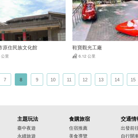
市原住民族文化館
鞋寶觀光工廠
1 公里
6.12 公里
7
8
9
10
11
12
13
14
15
主題玩法
食購旅宿
交通情
臺中夜遊
住宿推薦
出發前
永續旅遊
美食導覽
自行開