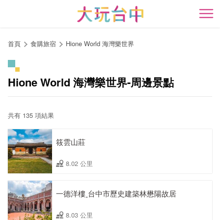
跳
到
開
主
要
首頁
食購旅宿
Hione World 海灣樂世界
內
容
區
Hione World 海灣樂世界-周邊景點
塊
共有 135 項結果
筱雲山莊
8.02 公里
一德洋樓ˍ台中市歷史建築林懋陽故居
8.03 公里