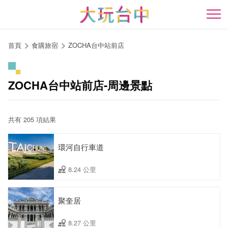
跳
到
開
主
要
首頁
食購旅宿
ZOCHA台中站前店
內
容
區
ZOCHA台中站前店-周邊景點
塊
共有 205 項結果
環河自行車道
8.24 公里
聚奎居
8.27 公里