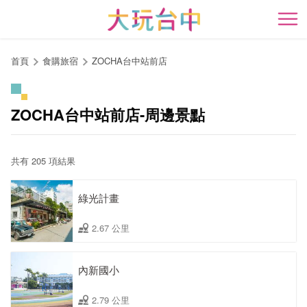
跳
到
開
主
要
首頁
食購旅宿
ZOCHA台中站前店
內
容
區
ZOCHA台中站前店-周邊景點
塊
共有 205 項結果
綠光計畫
2.67 公里
內新國小
2.79 公里