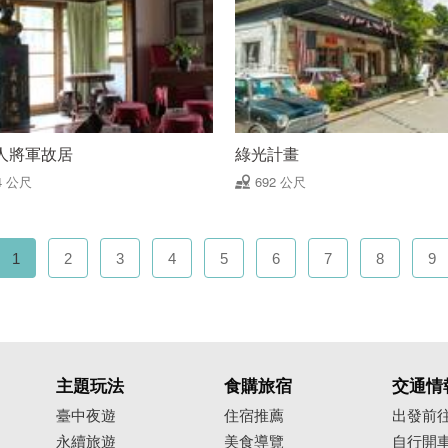
人將軍故居
綠光計畫
4 公尺
692 公尺
1
2
3
4
5
6
7
8
9
主題玩法
食購旅宿
交通情
臺中夜遊
住宿推薦
出發前
永續旅遊
美食導覽
自行開