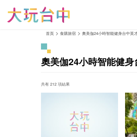
跳
到
主
要
內
:::
首頁
食購旅宿
奧美伽24小時智能健身台中英
容
區
塊
奧美伽24小時智能健身
共有 212 項結果