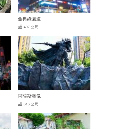
金典綠園道
497 公尺
阿薩斯雕像
616 公尺