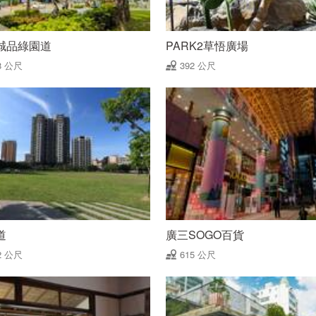
誠品綠園道
PARK2草悟廣場
8 公尺
392 公尺
道
廣三SOGO百貨
2 公尺
615 公尺