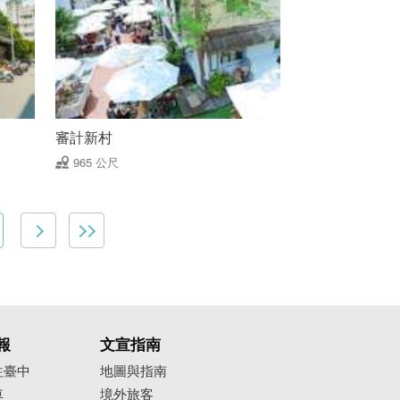
審計新村
965 公尺
報
文宣指南
往臺中
地圖與指南
車
境外旅客