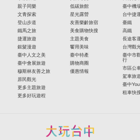
親子同樂
低碳旅館
臺中機
文青探索
星光露營
台中捷
登山步道
友善樂齡旅宿
臺鐵
鐵馬之旅
美食購物快搜
高鐵
捷運旅遊
主題美食
長途客
銀髮漫遊
饗用美味
台灣觀
臺中人文之美
臺中特產
臺中市觀
行
臺中會展旅遊
購物商圈
市區公
穆斯林友善之旅
優惠情報
駕車旅
原民觀光
臺中YouB
更多主題旅遊
租車快
更多好玩遊程