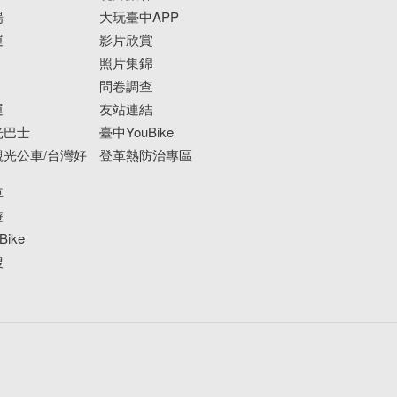
場
大玩臺中APP
運
影片欣賞
照片集錦
問卷調查
運
友站連結
光巴士
臺中YouBike
光公車/台灣好
登革熱防治專區
車
遊
ike
搜