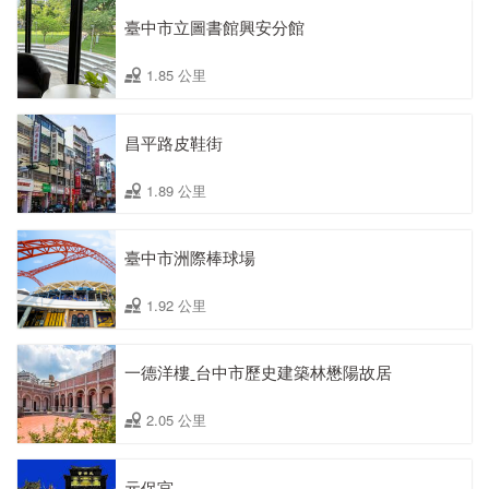
臺中市立圖書館興安分館
1.85 公里
昌平路皮鞋街
1.89 公里
臺中市洲際棒球場
1.92 公里
一德洋樓ˍ台中市歷史建築林懋陽故居
2.05 公里
元保宮