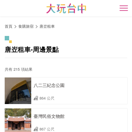
跳
到
開
主
要
首頁
食購旅宿
唐岦租車
內
容
區
唐岦租車-周邊景點
塊
共有 215 項結果
八二三紀念公園
864 公尺
臺灣民俗文物館
867 公尺