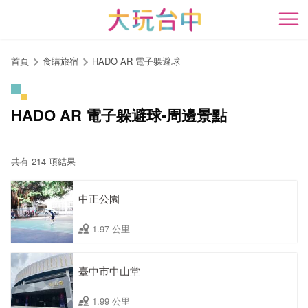
跳
到
開
主
要
首頁
食購旅宿
HADO AR 電子躲避球
內
容
區
HADO AR 電子躲避球-周邊景點
塊
共有 214 項結果
中正公園
1.97 公里
臺中市中山堂
1.99 公里