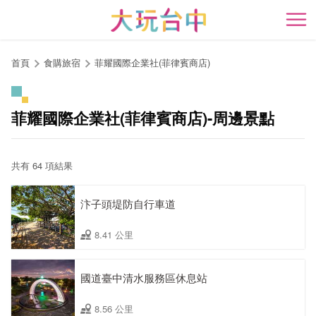
跳
到
開
主
要
首頁
食購旅宿
菲耀國際企業社(菲律賓商店)
內
容
區
菲耀國際企業社(菲律賓商店)-周邊景點
塊
共有 64 項結果
汴子頭堤防自行車道
8.41 公里
國道臺中清水服務區休息站
8.56 公里