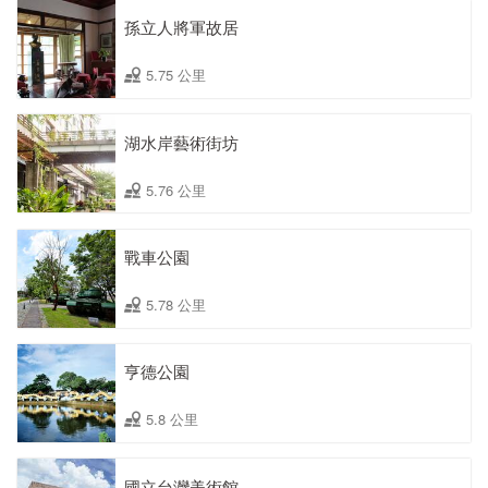
孫立人將軍故居
5.75 公里
湖水岸藝術街坊
5.76 公里
戰車公園
5.78 公里
亨德公園
5.8 公里
國立台灣美術館