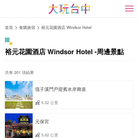
跳
到
開
主
要
首頁
食購旅宿
裕元花園酒店 Windsor Hotel
內
容
區
裕元花園酒店 Windsor Hotel -周邊景點
塊
共有 201 項結果
筏子溪門戶迎賓水岸廊道
5.52 公里
元保宮
5.62 公里