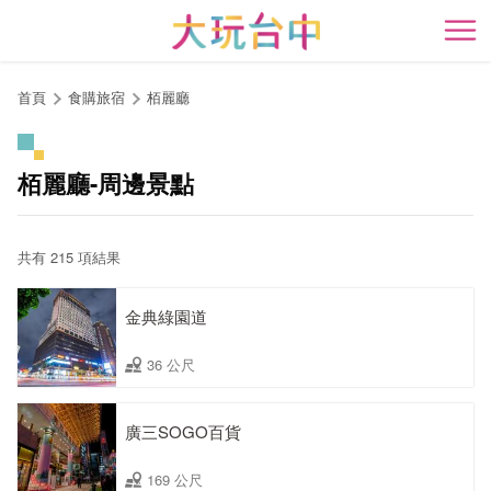
跳
到
開
主
要
首頁
食購旅宿
栢麗廳
內
容
區
栢麗廳-周邊景點
塊
共有 215 項結果
金典綠園道
36 公尺
廣三SOGO百貨
169 公尺