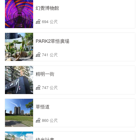
幻覺博物館
694 公尺
PARK2草悟廣場
741 公尺
精明一街
747 公尺
草悟道
860 公尺
綠光計畫