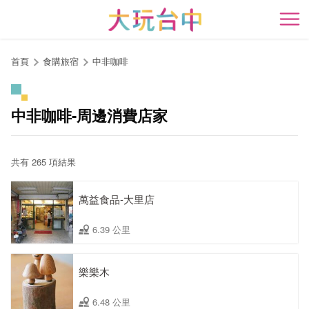
跳
到
開
主
要
首頁
食購旅宿
中非咖啡
內
容
區
中非咖啡-周邊消費店家
塊
共有 265 項結果
萬益食品-大里店
6.39 公里
樂樂木
6.48 公里