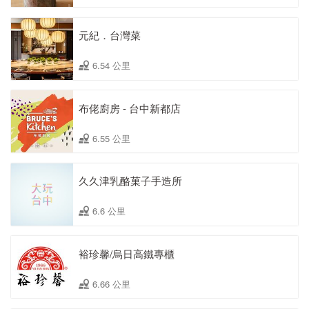
元紀．台灣菜
6.54 公里
布佬廚房 - 台中新都店
6.55 公里
久久津乳酪菓子手造所
6.6 公里
裕珍馨/烏日高鐵專櫃
6.66 公里