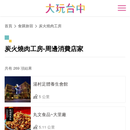
跳
到
開
主
要
首頁
食購旅宿
炭火燒肉工房
內
容
區
炭火燒肉工房-周邊消費店家
塊
共有 269 項結果
湯村足體養生會館
5 公里
丸文食品~大里廠
5.11 公里