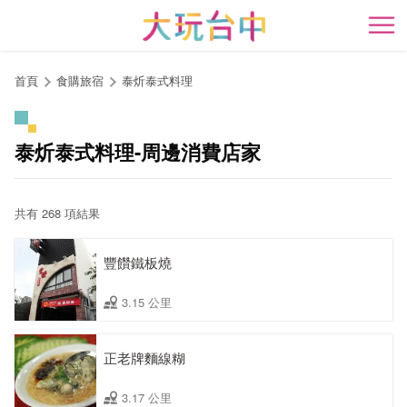
跳
到
開
主
要
首頁
食購旅宿
泰炘泰式料理
內
容
區
泰炘泰式料理-周邊消費店家
塊
共有 268 項結果
豐饡鐵板燒
3.15 公里
正老牌麵線糊
3.17 公里