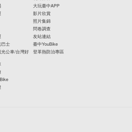
場
大玩臺中APP
運
影片欣賞
照片集錦
問卷調查
運
友站連結
光巴士
臺中YouBike
光公車/台灣好
登革熱防治專區
車
遊
ike
搜