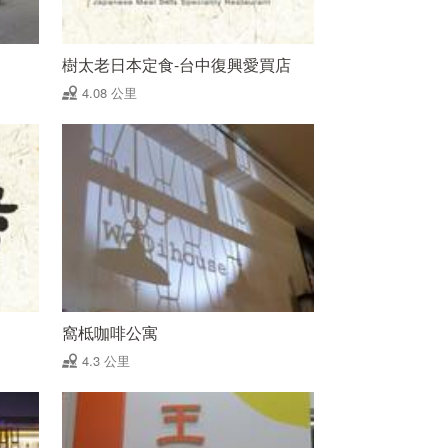
樹太老日本定食-台中復興愛買店
4.08 公里
窩柢咖啡公寓
4.3 公里