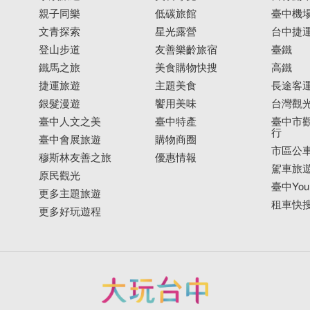
親子同樂
低碳旅館
臺中機
文青探索
星光露營
台中捷
登山步道
友善樂齡旅宿
臺鐵
鐵馬之旅
美食購物快搜
高鐵
捷運旅遊
主題美食
長途客
銀髮漫遊
饗用美味
台灣觀
臺中人文之美
臺中特產
臺中市觀
行
臺中會展旅遊
購物商圈
市區公
穆斯林友善之旅
優惠情報
駕車旅
原民觀光
臺中YouB
更多主題旅遊
租車快
更多好玩遊程