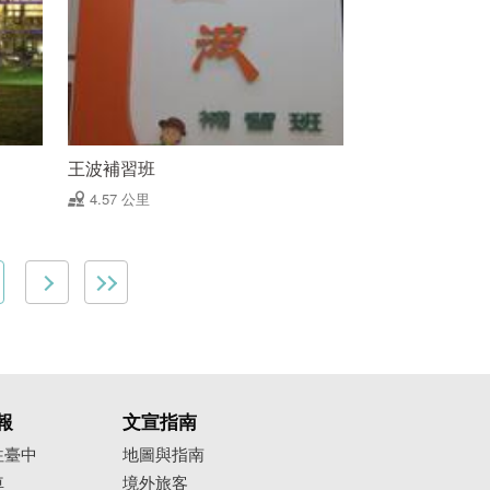
王波補習班
4.57 公里
報
文宣指南
往臺中
地圖與指南
車
境外旅客