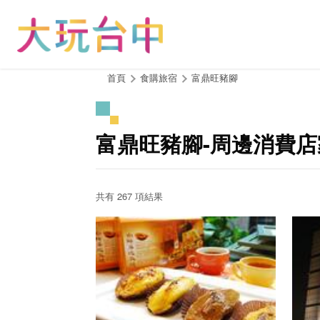
跳
到
主
要
內
:::
首頁
食購旅宿
富鼎旺豬腳
容
區
塊
富鼎旺豬腳-周邊消費店
共有 267 項結果