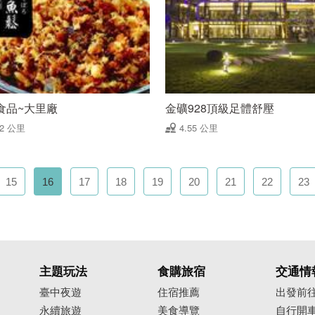
食品~大里廠
金礦928頂級足體舒壓
52 公里
4.55 公里
15
16
17
18
19
20
21
22
23
主題玩法
食購旅宿
交通情
臺中夜遊
住宿推薦
出發前
永續旅遊
美食導覽
自行開