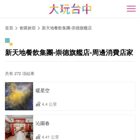
跳
到
開
主
要
首頁
食購旅宿
新天地餐飲集團-崇德旗艦店
內
容
區
新天地餐飲集團-崇德旗艦店-周邊消費店家
塊
共有 272 項結果
暖星空
4.4 公里
沁園春
4.41 公里