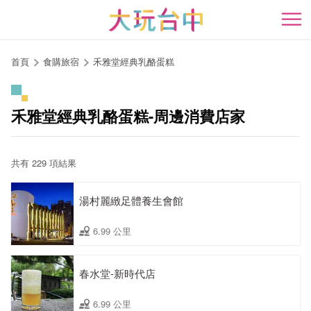
跳
到
開
主
要
首頁
食購旅宿
禾雅堂經典乳酪蛋糕
內
容
區
禾雅堂經典乳酪蛋糕-周邊消費店家
塊
共有 229 項結果
湯村麗緻足體養生會館
6.99 公里
春水堂-新時代店
6.99 公里