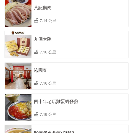
黃記鵝肉
7.14 公里
九個太陽
7.16 公里
沁園春
7.16 公里
四十年老店雞蛋蚵仔煎
7.19 公里
50年代台北蚵仔麵線