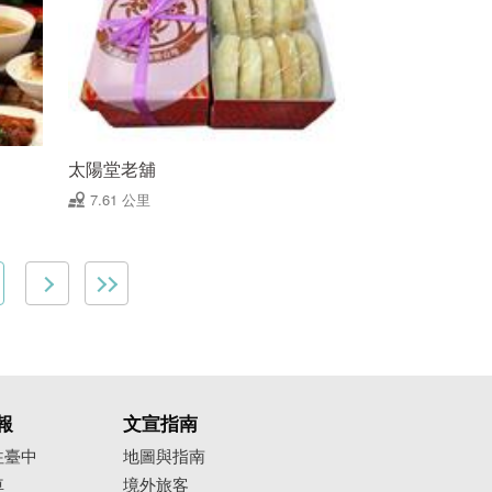
太陽堂老舖
7.61 公里
報
文宣指南
往臺中
地圖與指南
車
境外旅客