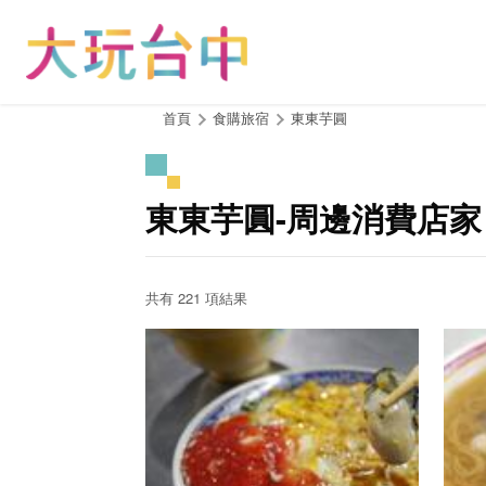
跳
到
主
要
內
:::
首頁
食購旅宿
東東芋圓
容
區
塊
東東芋圓-周邊消費店家
共有 221 項結果