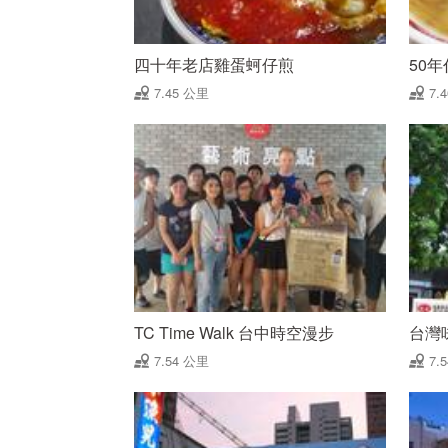
四十年老店雞蛋蚵仔煎
50
7.45 公里
7.
TC Time Walk 台中時空漫步
台灣
7.54 公里
7.