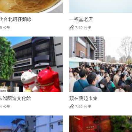
年代台北蚵仔麵線
一福堂老店
46 公里
7.49 公里
味噌釀造文化館
頑在藝起市集
54 公里
7.55 公里