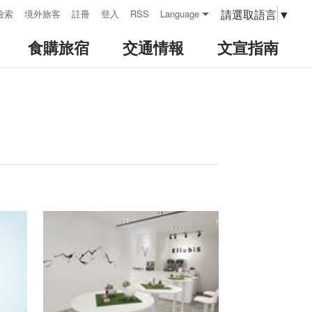
請選取語言
▼
檢索
境外旅客
註冊
登入
RSS
Language
食購旅宿
交通情報
文宣指南