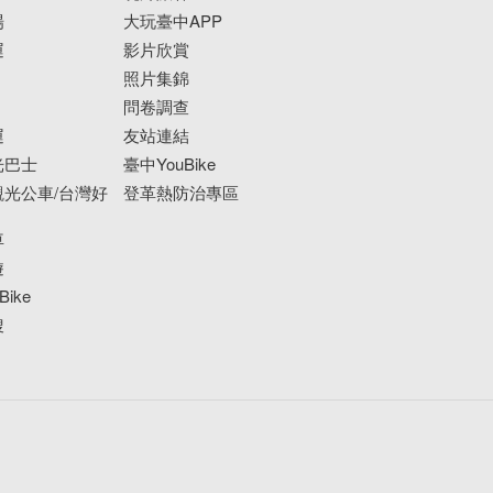
場
大玩臺中APP
運
影片欣賞
照片集錦
問卷調查
運
友站連結
光巴士
臺中YouBike
光公車/台灣好
登革熱防治專區
車
遊
ike
搜