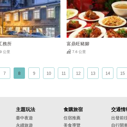
工務所
富鼎旺豬腳
59 公里
7.6 公里
7
8
9
10
11
12
13
14
15
主題玩法
食購旅宿
交通情
臺中夜遊
住宿推薦
出發前
永續旅遊
美食導覽
自行開