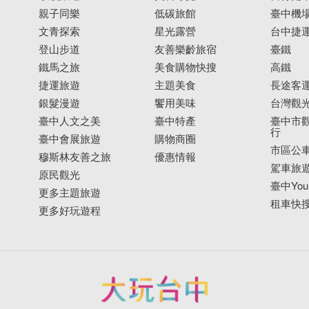
親子同樂
低碳旅館
臺中機
文青探索
星光露營
台中捷
登山步道
友善樂齡旅宿
臺鐵
鐵馬之旅
美食購物快搜
高鐵
捷運旅遊
主題美食
長途客
銀髮漫遊
饗用美味
台灣觀
臺中人文之美
臺中特產
臺中市觀
行
臺中會展旅遊
購物商圈
市區公
穆斯林友善之旅
優惠情報
駕車旅
原民觀光
臺中YouB
更多主題旅遊
租車快
更多好玩遊程