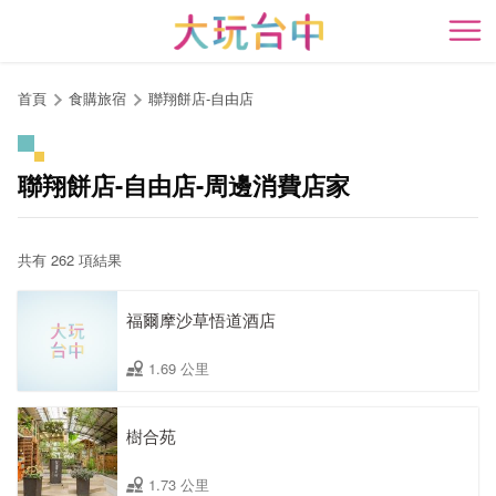
跳
到
開
主
要
首頁
食購旅宿
聯翔餅店-自由店
內
容
區
聯翔餅店-自由店-周邊消費店家
塊
共有 262 項結果
福爾摩沙草悟道酒店
1.69 公里
樹合苑
1.73 公里