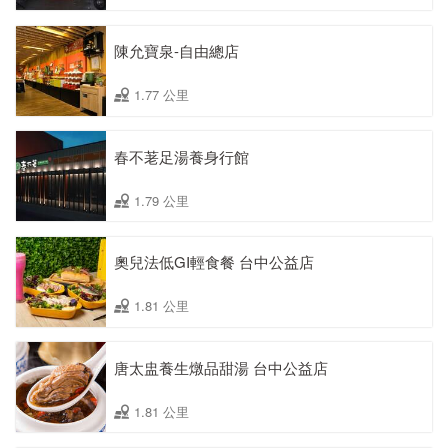
陳允寶泉-自由總店
1.77 公里
春不荖足湯養身行館
1.79 公里
奧兒法低GI輕食餐 台中公益店
1.81 公里
唐太盅養生燉品甜湯 台中公益店
1.81 公里