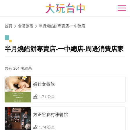
跳
到
開
主
要
首頁
食購旅宿
半月燒餡餅專賣店-一中總店
內
容
區
半月燒餡餅專賣店-一中總店-周邊消費店家
塊
共有 264 項結果
婧仕女微旅
1.71 公里
方正谷眷村味餐館
1.74 公里