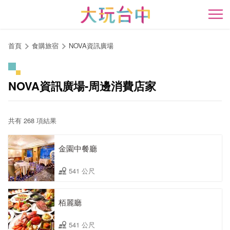
跳
到
開
主
要
首頁
食購旅宿
NOVA資訊廣場
內
容
區
NOVA資訊廣場-周邊消費店家
塊
共有 268 項結果
金園中餐廳
541 公尺
栢麗廳
541 公尺