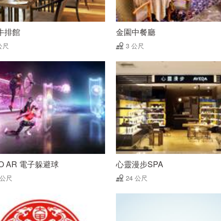
牛排館
金園中餐廳
公尺
3 公尺
O AR 電子躲避球
心靈漫步SPA
 公尺
24 公尺