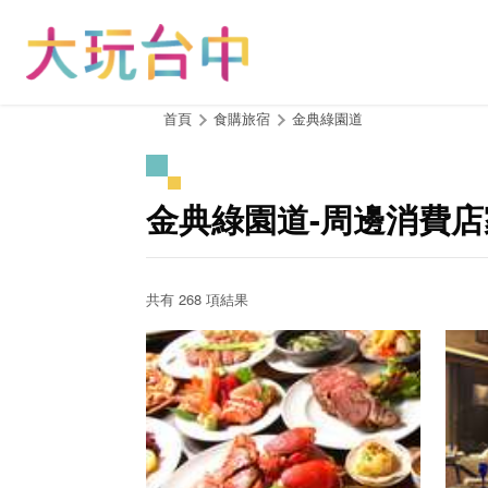
跳
到
主
要
內
:::
首頁
食購旅宿
金典綠園道
容
區
塊
金典綠園道-周邊消費店
共有 268 項結果