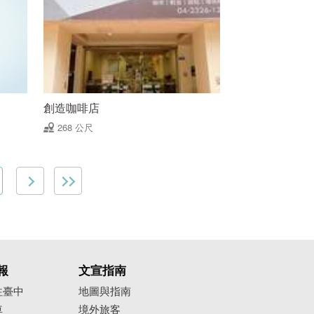
創造咖啡店
268 公尺
報
文宣指南
往臺中
地圖與指南
車
境外旅客