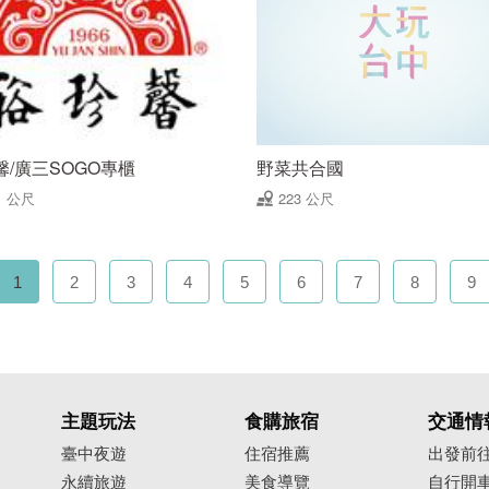
馨/廣三SOGO專櫃
野菜共合國
1 公尺
223 公尺
1
2
3
4
5
6
7
8
9
主題玩法
食購旅宿
交通情
臺中夜遊
住宿推薦
出發前
永續旅遊
美食導覽
自行開