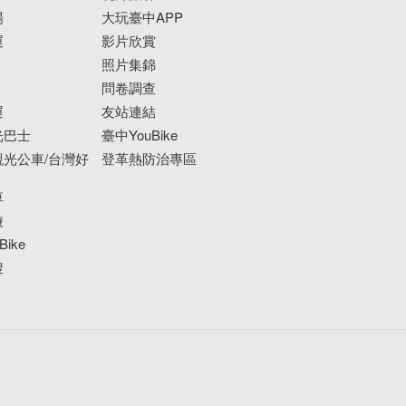
場
大玩臺中APP
運
影片欣賞
照片集錦
問卷調查
運
友站連結
光巴士
臺中YouBike
光公車/台灣好
登革熱防治專區
車
遊
ike
搜