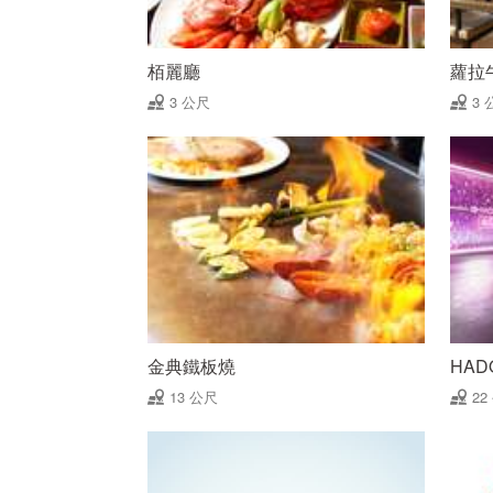
栢麗廳
蘿拉
3 公尺
3 
金典鐵板燒
HAD
13 公尺
22