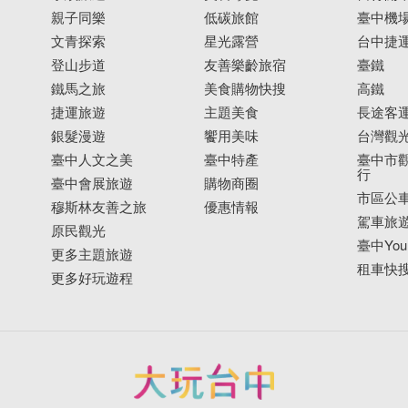
親子同樂
低碳旅館
臺中機
文青探索
星光露營
台中捷
登山步道
友善樂齡旅宿
臺鐵
鐵馬之旅
美食購物快搜
高鐵
捷運旅遊
主題美食
長途客
銀髮漫遊
饗用美味
台灣觀
臺中人文之美
臺中特產
臺中市觀
行
臺中會展旅遊
購物商圈
市區公
穆斯林友善之旅
優惠情報
駕車旅
原民觀光
臺中YouB
更多主題旅遊
租車快
更多好玩遊程