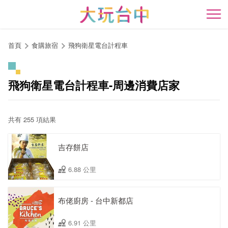
跳
到
開
主
要
首頁
食購旅宿
飛狗衛星電台計程車
內
容
區
飛狗衛星電台計程車-周邊消費店家
塊
共有 255 項結果
吉存餅店
6.88 公里
布佬廚房 - 台中新都店
6.91 公里