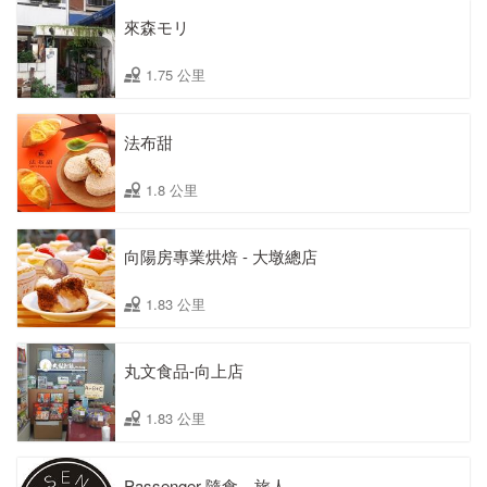
來森モリ
1.75 公里
法布甜
1.8 公里
向陽房專業烘焙 - 大墩總店
1.83 公里
丸文食品-向上店
1.83 公里
Passenger 隨食。旅人