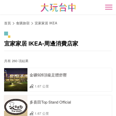
跳
到
開
主
要
首頁
食購旅宿
宜家家居 IKEA
內
容
區
宜家家居 IKEA-周邊消費店家
塊
共有 260 項結果
金礦928頂級足體舒壓
1.67 公里
多喜田Top Stand Official
1.67 公里