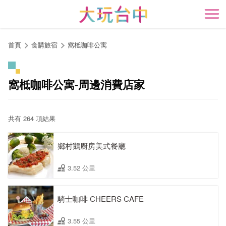
跳
到
開
主
要
首頁
食購旅宿
窩柢咖啡公寓
內
容
區
窩柢咖啡公寓-周邊消費店家
塊
共有 264 項結果
鄉村鵝廚房美式餐廳
3.52 公里
騎士咖啡 CHEERS CAFE
3.55 公里