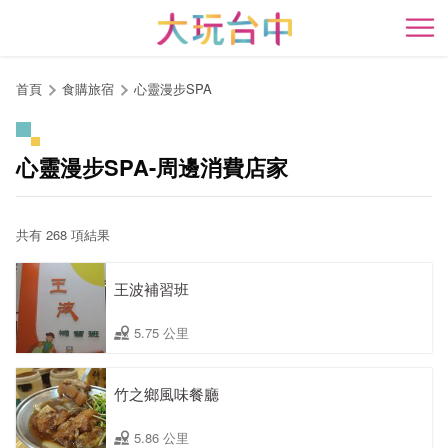
跳
到
開
主
要
首頁
食購旅宿
心靈漫步SPA
內
容
區
心靈漫步SPA-周邊消費店家
塊
共有 268 項結果
王波補習班
5.75 公里
竹之鄉風味餐廳
5.86 公里