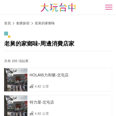
跳
到
開
主
要
首頁
食購旅宿
老舅的家鄉味
內
容
區
老舅的家鄉味-周邊消費店家
塊
共有 255 項結果
HOLA特力和樂-北屯店
4.82 公里
特力屋-北屯店
4.82 公里