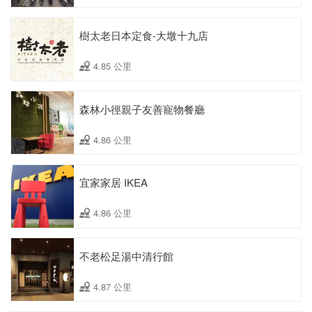
樹太老日本定食-大墩十九店
4.85 公里
森林小徑親子友善寵物餐廳
4.86 公里
宜家家居 IKEA
4.86 公里
不老松足湯中清行館
4.87 公里