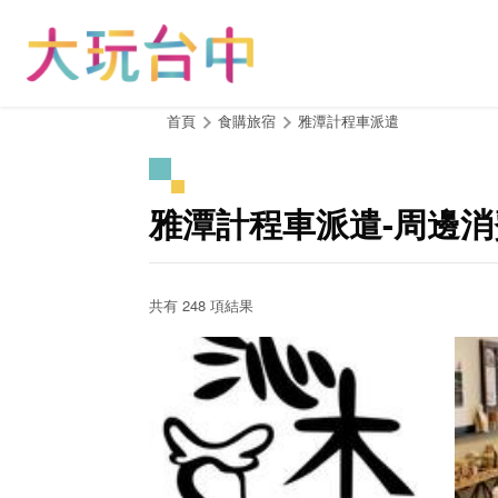
跳
到
主
要
內
:::
首頁
食購旅宿
雅潭計程車派遣
容
區
塊
雅潭計程車派遣-周邊
共有 248 項結果