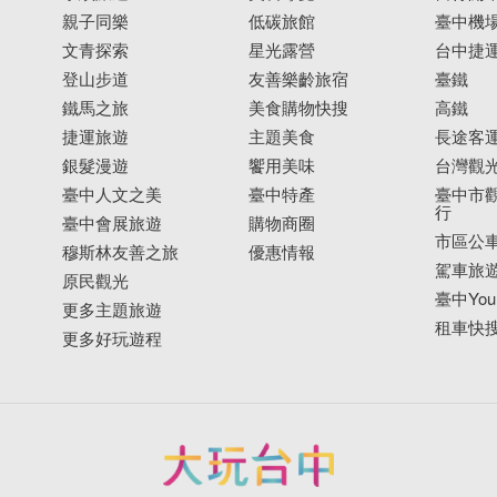
親子同樂
低碳旅館
臺中機
文青探索
星光露營
台中捷
登山步道
友善樂齡旅宿
臺鐵
鐵馬之旅
美食購物快搜
高鐵
捷運旅遊
主題美食
長途客
銀髮漫遊
饗用美味
台灣觀
臺中人文之美
臺中特產
臺中市觀
行
臺中會展旅遊
購物商圈
市區公
穆斯林友善之旅
優惠情報
駕車旅
原民觀光
臺中YouB
更多主題旅遊
租車快
更多好玩遊程