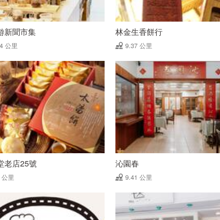
游新聞市集
林金生香餅行
34 公里
9.37 公里
堂老店25號
沁園春
4 公里
9.41 公里