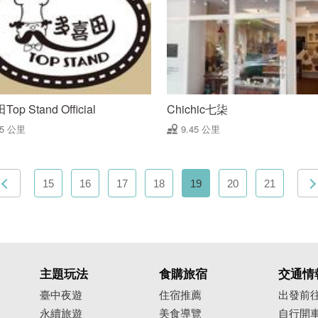
op Stand Official
Chichic七柒
45 公里
9.45 公里
15
16
17
18
19
20
21
主題玩法
食購旅宿
交通情
臺中夜遊
住宿推薦
出發前
永續旅遊
美食導覽
自行開