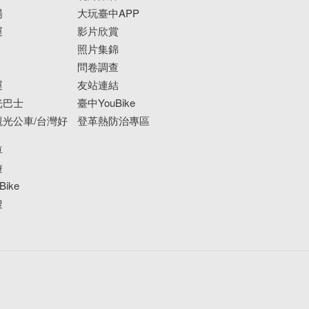
場
大玩臺中APP
運
影片欣賞
照片集錦
問卷調查
運
友站連結
光巴士
臺中YouBike
光公車/台灣好
登革熱防治專區
車
遊
ike
搜