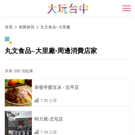
跳
到
開
主
要
首頁
食購旅宿
丸文食品~大里廠
內
容
區
丸文食品~大里廠-周邊消費店家
塊
共有 235 項結果
幸發亭蜜豆冰 - 北平店
7.35 公里
特力屋-北屯店
7.39 公里