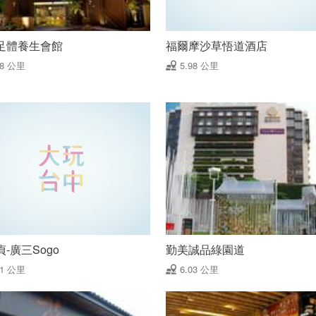
足體養生會館
福爾摩沙草悟道酒店
98 公里
5.98 公里
-廣三Sogo
勤美誠品綠園道
01 公里
6.03 公里