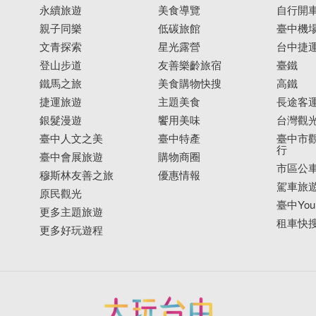
永續旅遊
美食導覽
自行開
親子同樂
低碳旅館
臺中機
文青探索
星光露營
台中捷
登山步道
友善樂齡旅宿
臺鐵
鐵馬之旅
美食購物快搜
高鐵
捷運旅遊
主題美食
長途客
銀髮漫遊
饗用美味
台灣觀
臺中人文之美
臺中特產
臺中市觀
行
臺中會展旅遊
購物商圈
市區公
穆斯林友善之旅
優惠情報
駕車旅
原民觀光
臺中YouB
更多主題旅遊
租車快
更多好玩遊程