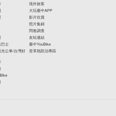
車
境外旅客
場
大玩臺中APP
運
影片欣賞
照片集錦
問卷調查
運
友站連結
光巴士
臺中YouBike
光公車/台灣好
登革熱防治專區
車
遊
ike
搜