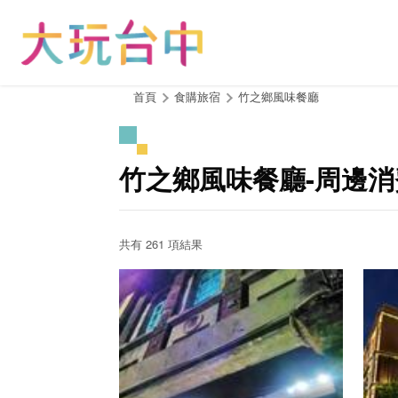
跳
到
主
要
內
:::
首頁
食購旅宿
竹之鄉風味餐廳
容
區
塊
竹之鄉風味餐廳-周邊
共有 261 項結果