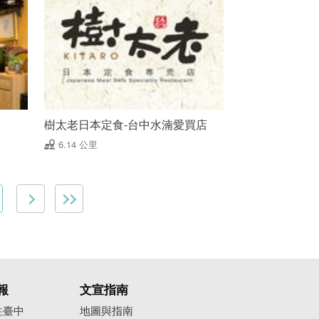
樹太老日本定食-台中水湳愛買店
6.14 公里
報
文宣指南
往臺中
地圖與指南