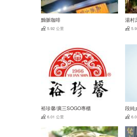
黝脈咖啡
湯村
5.92 公里
5.
裕珍馨/廣三SOGO專櫃
段純貞
6.01 公里
6.