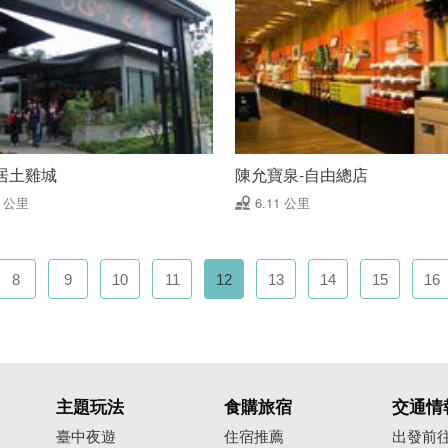
居土雞城
陳允寶泉-自由總店
1 公里
6.11 公里
8
9
10
11
12
13
14
15
16
主題玩法
食購旅宿
交通情
臺中夜遊
住宿推薦
出發前