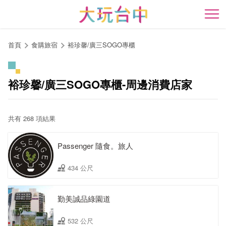
跳
到
開
主
要
首頁
食購旅宿
裕珍馨/廣三SOGO專櫃
內
容
區
裕珍馨/廣三SOGO專櫃-周邊消費店家
塊
共有 268 項結果
Passenger 隨食。旅人
434 公尺
勤美誠品綠園道
532 公尺