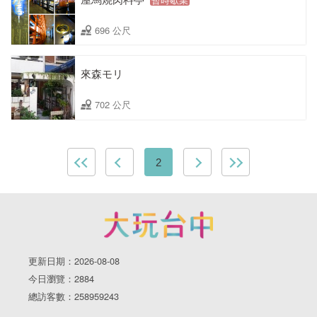
696 公尺
來森モリ
702 公尺
2
更新日期：2026-08-08
今日瀏覽：2884
總訪客數：258959243