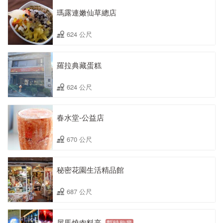
瑪露連嫩仙草總店
624 公尺
羅拉典藏蛋糕
624 公尺
春水堂-公益店
670 公尺
秘密花園生活精品館
687 公尺
屋馬燒肉料亭
暫時歇業