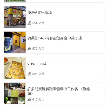
NOVA資訊廣場
551 公尺
奧美伽24小時智能健身台中英才店
579 公尺
creammm.t
596 公尺
許多門實境解謎團體動力工作坊 《旗艦
館》
610 公尺