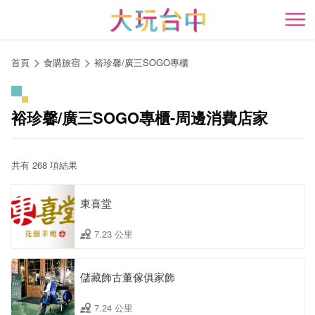
跳
到
開
主
要
首頁
食購旅宿
裕珍馨/廣三SOGO專櫃
內
容
區
裕珍馨/廣三SOGO專櫃-周邊消費店家
塊
共有 268 項結果
東喜堂
7.23 公里
儲藏飾古董傢俱家飾
7.24 公里