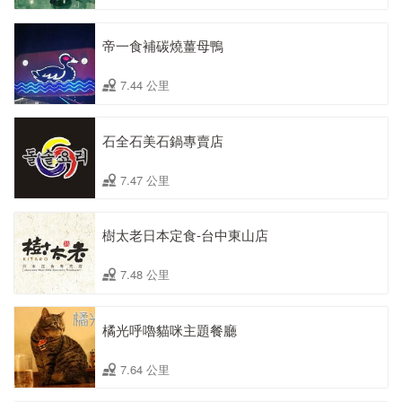
帝一食補碳燒薑母鴨
7.44 公里
石全石美石鍋專賣店
7.47 公里
樹太老日本定食-台中東山店
7.48 公里
橘光呼嚕貓咪主題餐廳
7.64 公里