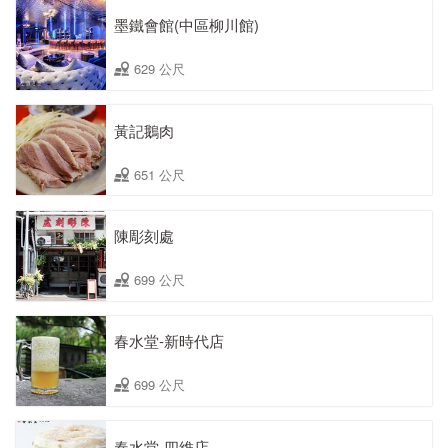
墨鐵會館(中區柳川館)
629 公尺
黃記鵝肉
651 公尺
陳彫刻處
699 公尺
春水堂-新時代店
699 公尺
春水堂-四維店