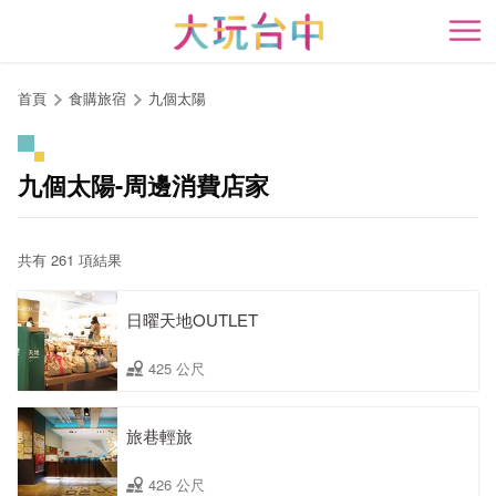
跳
到
開
主
要
首頁
食購旅宿
九個太陽
內
容
區
九個太陽-周邊消費店家
塊
共有 261 項結果
日曜天地OUTLET
425 公尺
旅巷輕旅
426 公尺